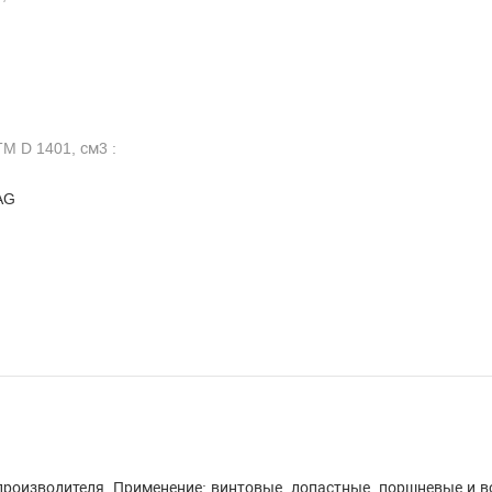
M D 1401, см3 :
AG
производителя. Применение: винтовые, лопастные, поршневые и 