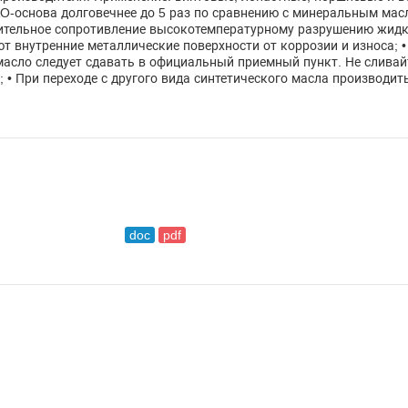
AO-основа долговечнее до 5 раз по сравнению с минеральным мас
чительное сопротивление высокотемпературному разрушению жидк
т внутренние металлические поверхности от коррозии и износа; 
масло следует сдавать в официальный приемный пункт. Не сливай
 • При переходе с другого вида синтетического масла производи
doc
pdf